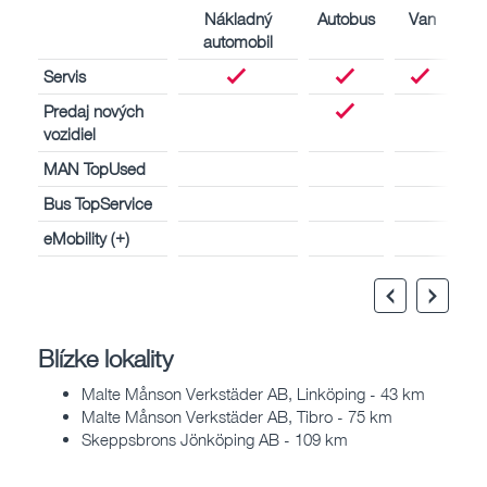
Nákladný
Autobus
Van
automobil
Servis
Predaj nových
vozidiel
MAN TopUsed
Bus TopService
eMobility (+)
Blízke lokality
Malte Månson Verkstäder AB, Linköping - 43 km
Malte Månson Verkstäder AB, Tibro - 75 km
Skeppsbrons Jönköping AB - 109 km