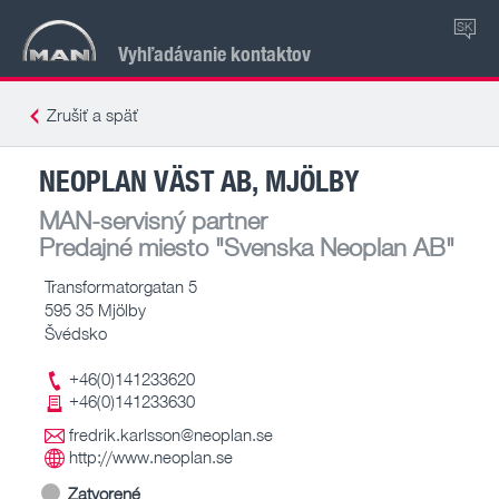
SK
Vyhľadávanie kontaktov
Zrušiť a späť
NEOPLAN VÄST AB, MJÖLBY
MAN-servisný partner
Predajné miesto
"Svenska Neoplan AB"
Transformatorgatan 5
595 35 Mjölby
Švédsko
+46(0)141233620
+46(0)141233630
fredrik.karlsson@neoplan.se
http://www.neoplan.se
Zatvorené