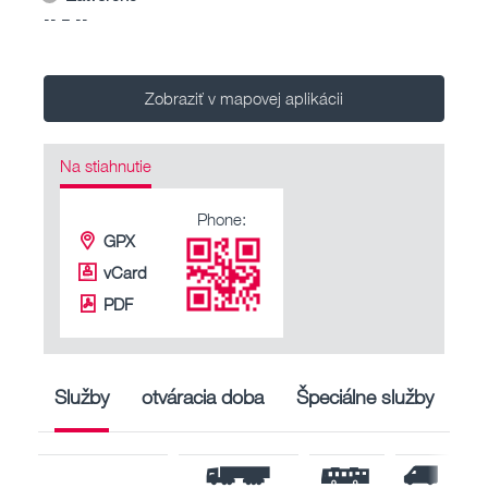
-- – --
Zobraziť v mapovej aplikácii
Na stiahnutie
Phone:
GPX
vCard
PDF
Služby
otváracia doba
Špeciálne služby