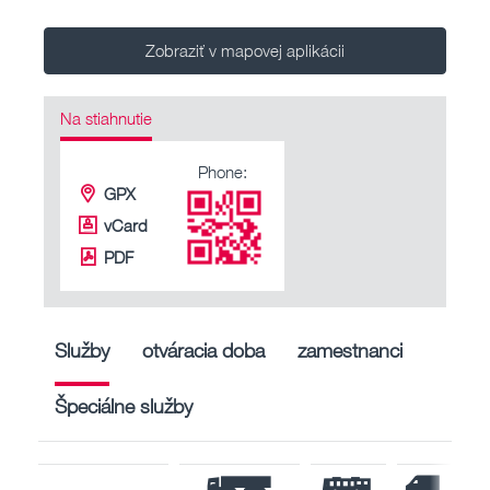
Zobraziť v mapovej aplikácii
Na stiahnutie
Phone:
GPX
vCard
PDF
Služby
otváracia doba
zamestnanci
Špeciálne služby