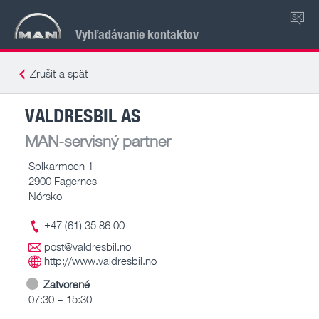
SK
Vyhľadávanie kontaktov
Zrušiť a späť
VALDRESBIL AS
MAN-servisný partner
Spikarmoen 1
2900 Fagernes
Nórsko
+47 (61) 35 86 00
post@valdresbil.no
http://www.valdresbil.no
Zatvorené
07:30 – 15:30