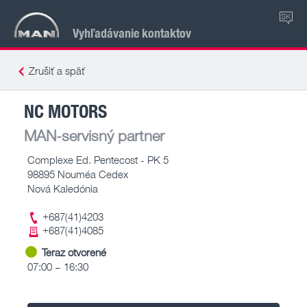
SK
Vyhľadávanie kontaktov
Zrušiť a späť
NC MOTORS
MAN-servisný partner
Complexe Ed. Pentecost - PK 5
98895 Nouméa Cedex
Nová Kaledónia
+687(41)4203
+687(41)4085
Teraz otvorené
07:00 – 16:30