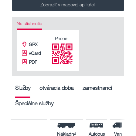
Zobraziť v mapovej aplikácii
Na stiahnutie
Phone:
GPX
vCard
PDF
Služby
otváracia doba
zamestnanci
Špeciálne služby
Nákladný
Autobus
Van