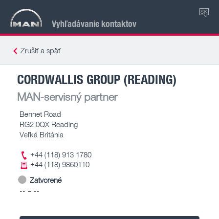
SK
Vyhľadávanie kontaktov
Zrušiť a späť
CORDWALLIS GROUP (READING)
MAN-servisný partner
Bennet Road
RG2 0QX Reading
Veľká Británia
+44 (118) 913 1780
+44 (118) 9860110
Zatvorené
-- – --