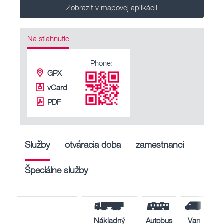
Zobraziť v mapovej aplikácii
Na stiahnutie
Phone:
GPX
vCard
PDF
Služby
otváracia doba
zamestnanci
Špeciálne služby
Nákladný
Autobus
Van