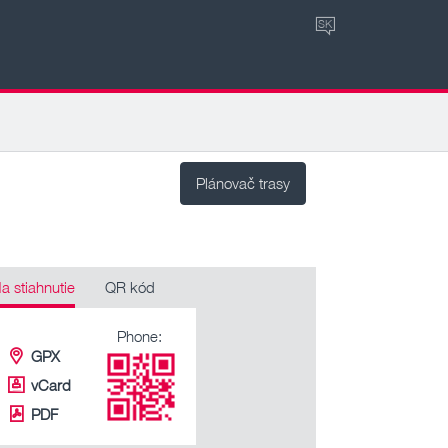
SK
Plánovač trasy
a stiahnutie
QR kód
Phone:
GPX
vCard
PDF