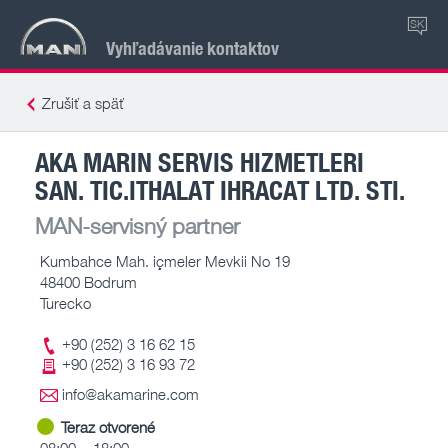
SK
Vyhľadávanie kontaktov
Zrušiť a späť
AKA MARIN SERVIS HIZMETLERI
SAN. TIC.ITHALAT IHRACAT LTD. STI.
MAN-servisný partner
Kumbahce Mah. içmeler Mevkii No 19
48400 Bodrum
Turecko
+90 (252) 3 16 62 15
+90 (252) 3 16 93 72
info@akamarine.com
Teraz otvorené
08:00 – 18:00