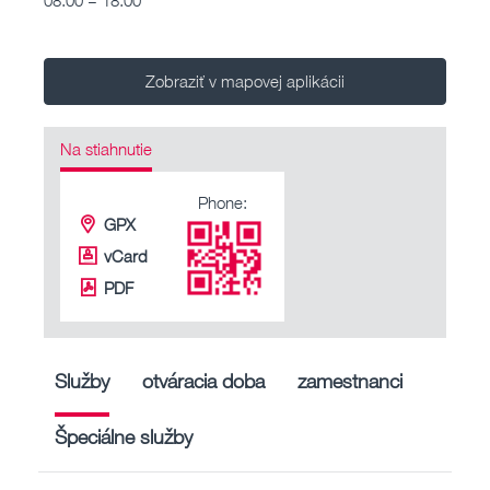
Zobraziť v mapovej aplikácii
Na stiahnutie
Phone:
GPX
vCard
PDF
Služby
otváracia doba
zamestnanci
Špeciálne služby