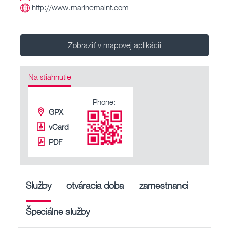
http://www.marinemaint.com
Zobraziť v mapovej aplikácii
Na stiahnutie
Phone:
GPX
vCard
PDF
Služby
otváracia doba
zamestnanci
Špeciálne služby