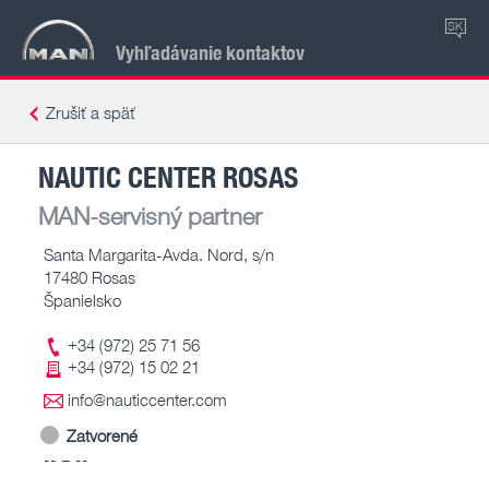
SK
Vyhľadávanie kontaktov
Zrušiť a späť
NAUTIC CENTER ROSAS
MAN-servisný partner
Santa Margarita-Avda. Nord, s/n
17480 Rosas
Španielsko
+34 (972) 25 71 56
+34 (972) 15 02 21
info@nauticcenter.com
Zatvorené
-- – --