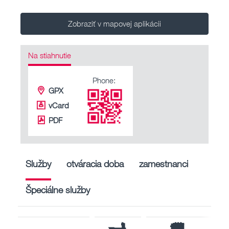
Zobraziť v mapovej aplikácii
Na stiahnutie
Phone:
GPX
vCard
PDF
Služby
otváracia doba
zamestnanci
Špeciálne služby