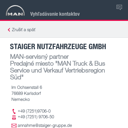
SK
Vyhľadávanie kontaktov
Zrušiť a späť
STAIGER NUTZFAHRZEUGE GMBH
MAN-servisný partner
Predajné miesto
"MAN Truck & Bus
Service und Verkauf Vertriebsregion
Süd"
Im Ochsenstall 6
76689 Karlsdorf
Nemecko
+49 (7251)9706-0
+49 (7251) 9706-50
annahme@staiger-gruppe.de