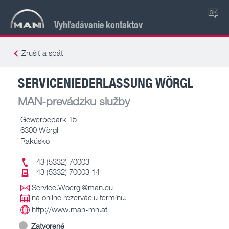
SK
Vyhľadávanie kontaktov
Zrušiť a späť
SERVICENIEDERLASSUNG WÖRGL
MAN-prevádzku služby
Gewerbepark 15
6300 Wörgl
Rakúsko
+43 (5332) 70003
+43 (5332) 70003 14
Service.Woergl@man.eu
na online rezerváciu termínu.
http://www.man-mn.at
Zatvorené