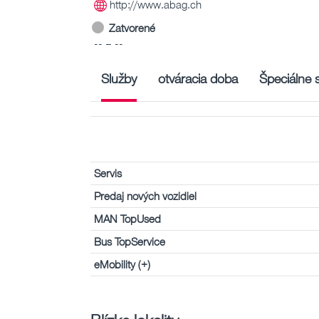
http://www.abag.ch
Zatvorené
-- – --
Služby
otváracia doba
Špeciálne 
Servis
Predaj nových vozidiel
MAN TopUsed
Bus TopService
eMobility (+)