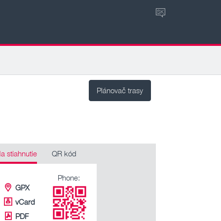
SK
Plánovač trasy
a stiahnutie
QR kód
Phone:
GPX
vCard
PDF