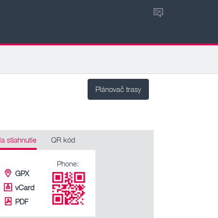
SK
Plánovač trasy
a stiahnutie
QR kód
Phone:
GPX
vCard
PDF