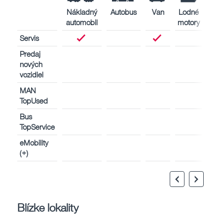
Nákladný
Autobus
Van
Lodné
Pri
automobil
motory
Servis
Predaj
nových
vozidiel
MAN
TopUsed
Bus
TopService
eMobility
(+)
Blízke lokality