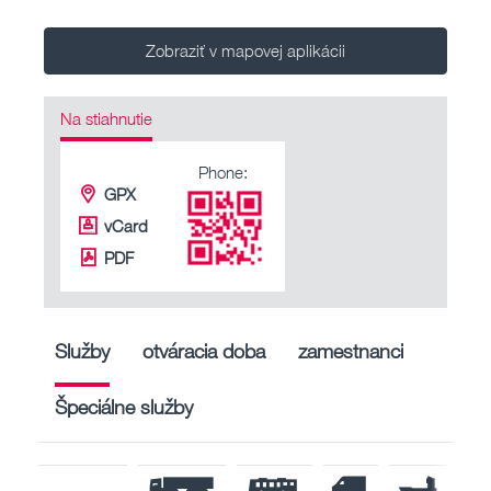
Zobraziť v mapovej aplikácii
Na stiahnutie
Phone:
GPX
vCard
PDF
Služby
otváracia doba
zamestnanci
Špeciálne služby