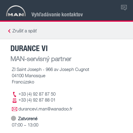
SK
Vyhľadávanie kontaktov
Zrušiť a späť
DURANCE VI
MAN-servisný partner
ZI Saint Joseph - 966 av Joseph Cugnot
04100 Manosque
Francúzsko
+33 (4) 92 87 87 50
+33 (4) 92 87 88 01
durancevi.man@wanadoo.fr
Zatvorené
07:00 – 13:00