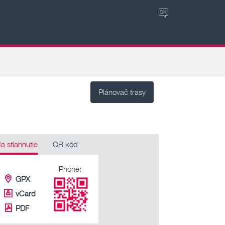
SK
Plánovač trasy
a stiahnutie
QR kód
Phone:
GPX
vCard
PDF