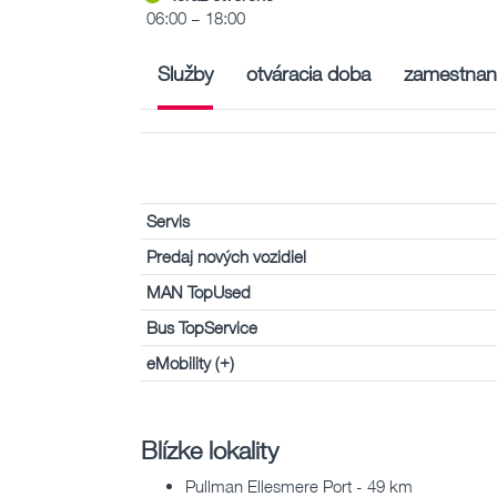
06:00 – 18:00
Služby
otváracia doba
zamestnan
Servis
Predaj nových vozidiel
MAN TopUsed
Bus TopService
eMobility (+)
Blízke lokality
Pullman Ellesmere Port - 49 km