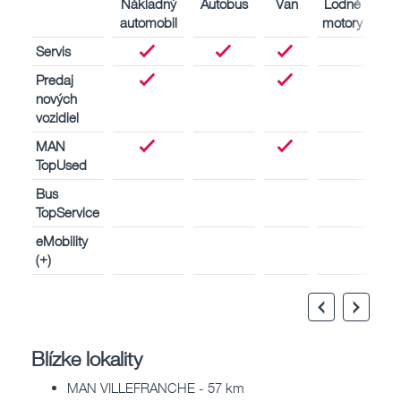
Nákladný
Autobus
Van
Lodné
Pri
automobil
motory
Servis
Predaj
nových
vozidiel
MAN
TopUsed
Bus
TopService
eMobility
(+)
Blízke lokality
MAN VILLEFRANCHE - 57 km