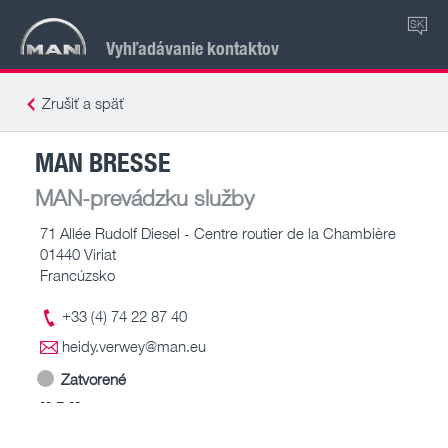
SK
Vyhľadávanie kontaktov
Zrušiť a späť
MAN BRESSE
MAN-prevádzku služby
71 Allée Rudolf Diesel - Centre routier de la Chambière
01440 Viriat
Francúzsko
+33 (4) 74 22 87 40
heidy.verwey@man.eu
Zatvorené
-- – --