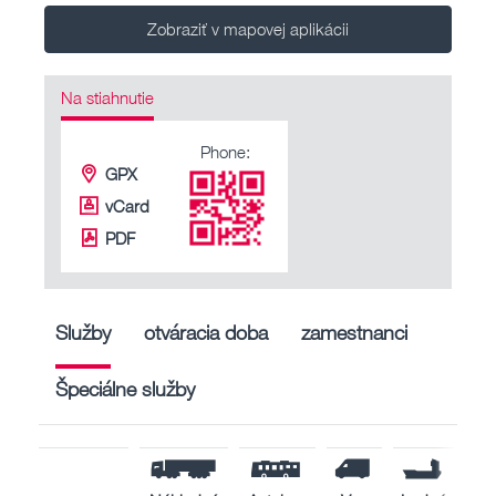
Zobraziť v mapovej aplikácii
Na stiahnutie
Phone:
GPX
vCard
PDF
Služby
otváracia doba
zamestnanci
Špeciálne služby