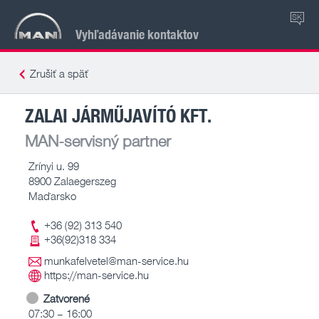
SK
Vyhľadávanie kontaktov
Zrušiť a späť
ZALAI JÁRMŰJAVÍTÓ KFT.
MAN-servisný partner
Zrínyi u. 99
8900 Zalaegerszeg
Maďarsko
+36 (92) 313 540
+36(92)318 334
munkafelvetel@man-service.hu
https://man-service.hu
Zatvorené
07:30 – 16:00