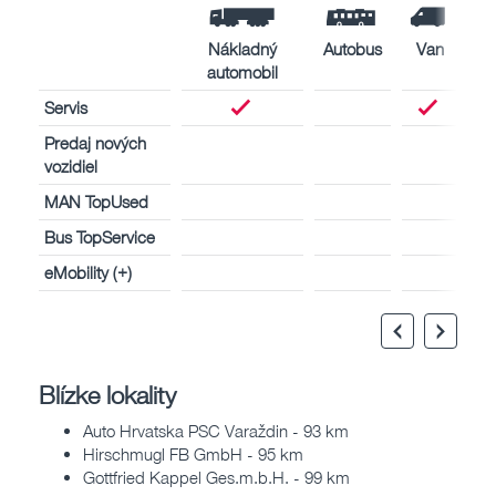
Nákladný
Autobus
Van
automobil
Servis
Predaj nových
vozidiel
MAN TopUsed
Bus TopService
eMobility (+)
Blízke lokality
Auto Hrvatska PSC Varaždin - 93 km
Hirschmugl FB GmbH - 95 km
Gottfried Kappel Ges.m.b.H. - 99 km