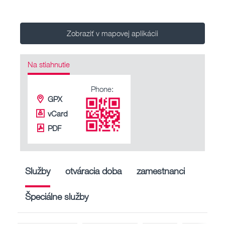
Zobraziť v mapovej aplikácii
Na stiahnutie
Phone:
GPX
vCard
PDF
Služby
otváracia doba
zamestnanci
Špeciálne služby