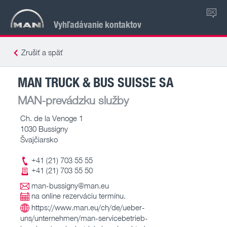
SK
Vyhľadávanie kontaktov
Zrušiť a späť
MAN TRUCK & BUS SUISSE SA
MAN-prevádzku služby
Ch. de la Venoge 1
1030 Bussigny
Švajčiarsko
+41 (21) 703 55 55
+41 (21) 703 55 50
man-bussigny@man.eu
na online rezerváciu termínu.
https://www.man.eu/ch/de/ueber-
uns/unternehmen/man-servicebetrieb-