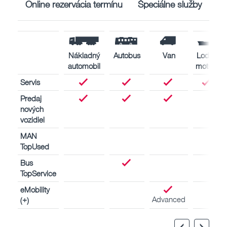
Online rezervácia termínu
Špeciálne služby
Nákladný
Autobus
Van
Lodné
automobil
motory
Servis
Predaj
nových
vozidiel
MAN
TopUsed
Bus
TopService
eMobility
Advanced
(+)