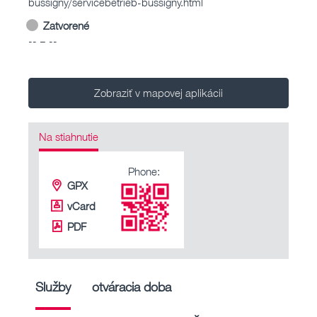
bussigny/servicebetrieb-bussigny.html
Zatvorené
-- – --
Zobraziť v mapovej aplikácii
Na stiahnutie
Phone:
GPX
vCard
PDF
Služby
otváracia doba