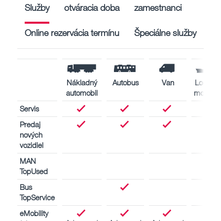
Služby
otváracia doba
zamestnanci
Online rezervácia termínu
Špeciálne služby
Nákladný
Autobus
Van
Lodné
automobil
motory
Servis
Predaj
nových
vozidiel
MAN
TopUsed
Bus
TopService
eMobility