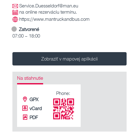
Service.Duesseldorf@man.eu
na online rezerváciu termínu.
https://www.mantruckandbus.com
Zatvorené
07:00 – 18:00
Zobraziť v mapovej aplikácii
Na stiahnutie
Phone:
GPX
vCard
PDF