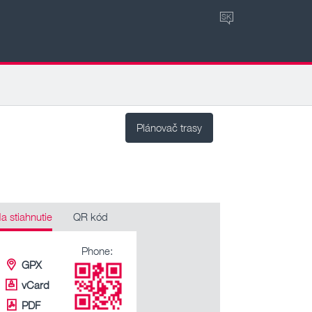
SK
Plánovač trasy
a stiahnutie
QR kód
Phone:
GPX
vCard
PDF