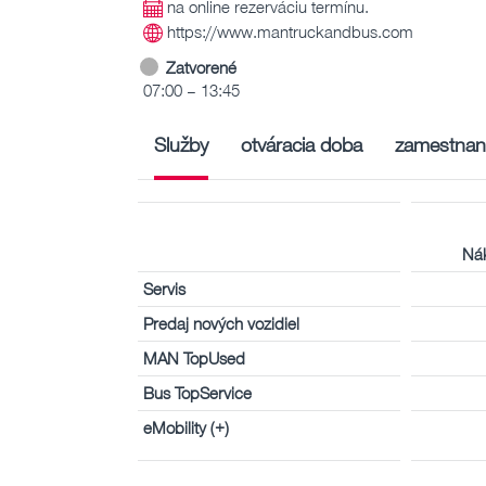
na online rezerváciu termínu.
https://www.mantruckandbus.com
Zatvorené
07:00 – 13:45
Služby
otváracia doba
zamestnan
Nák
Servis
Predaj nových vozidiel
MAN TopUsed
Bus TopService
eMobility (+)