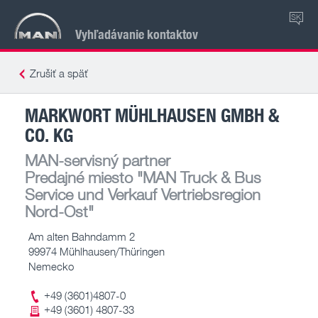
SK
Vyhľadávanie kontaktov
Zrušiť a späť
MARKWORT MÜHLHAUSEN GMBH &
CO. KG
MAN-servisný partner
Predajné miesto
"MAN Truck & Bus
Service und Verkauf Vertriebsregion
Nord-Ost"
Am alten Bahndamm 2
99974 Mühlhausen/Thüringen
Nemecko
+49 (3601)4807-0
+49 (3601) 4807-33