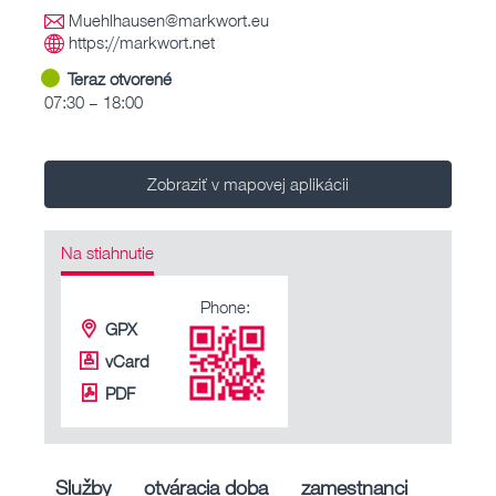
Muehlhausen@markwort.eu
https://markwort.net
Teraz otvorené
07:30 – 18:00
Zobraziť v mapovej aplikácii
Na stiahnutie
Phone:
GPX
vCard
PDF
Služby
otváracia doba
zamestnanci