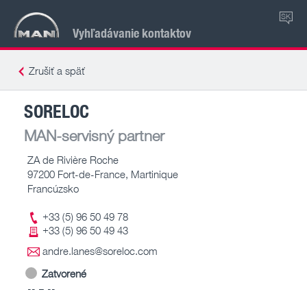
SK
Vyhľadávanie kontaktov
Zrušiť a späť
SORELOC
MAN-servisný partner
ZA de Rivière Roche
97200 Fort-de-France, Martinique
Francúzsko
+33 (5) 96 50 49 78
+33 (5) 96 50 49 43
andre.lanes@soreloc.com
Zatvorené
-- – --