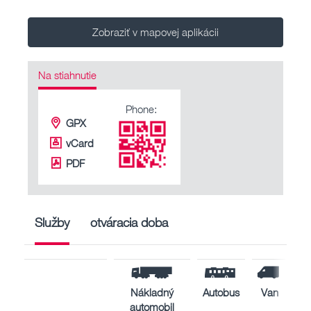
Zobraziť v mapovej aplikácii
Na stiahnutie
Phone:
GPX
vCard
PDF
Služby
otváracia doba
Nákladný
Autobus
Van
automobil