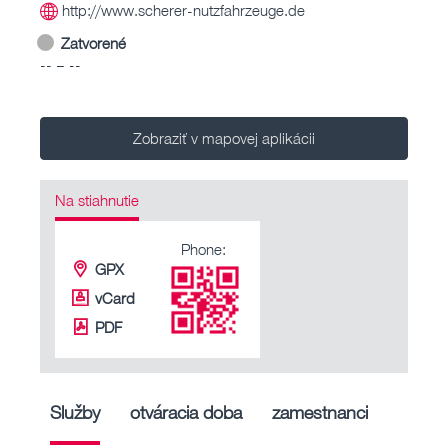
http://www.scherer-nutzfahrzeuge.de
Zatvorené
-- – --
Zobraziť v mapovej aplikácii
Na stiahnutie
Phone:
GPX
vCard
PDF
Služby
otváracia doba
zamestnanci