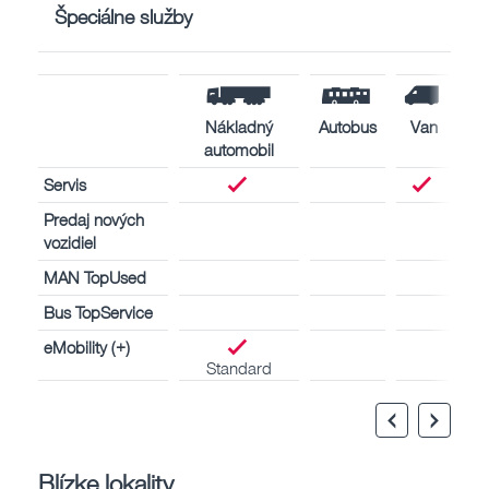
Špeciálne služby
Nákladný
Autobus
Van
automobil
Servis
Predaj nových
vozidiel
MAN TopUsed
Bus TopService
eMobility (+)
Standard
Blízke lokality