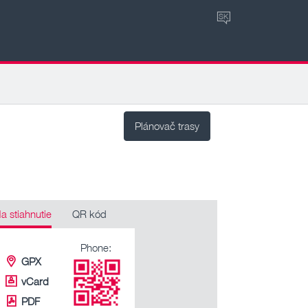
SK
Plánovač trasy
a stiahnutie
QR kód
Phone:
GPX
vCard
PDF