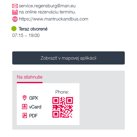
service.regensburg@man.eu
na online rezerváciu termínu.
https://www.mantruckandbus.com
Teraz otvorené
07:15 – 19:00
Zobraziť v mapovej aplikácii
Na stiahnutie
Phone:
GPX
vCard
PDF