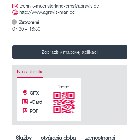
technik-muensterland-ems@agravis.de
http://www.agravis-man.de
Zatvorené
07:30 – 16:30
Zobraziť v mapovej aplikácii
Na stiahnutie
Phone:
GPX
vCard
PDF
Služby
otváracia doba
zamestnanci