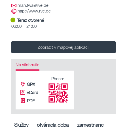
man.twa@rve.de
http://www.rve.de
Teraz otvorené
06:00 – 21:00
Zobraziť v mapovej aplikácii
Na stiahnutie
Phone:
GPX
vCard
PDF
Služby
otváracia doba
zamestnanci