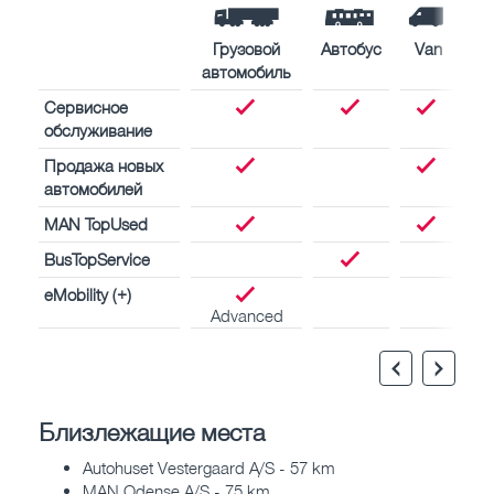
Грузовой
Автобус
Van
автомобиль
Сервисное
обслуживание
Продажа новых
автомобилей
MAN TopUsed
BusTopService
eMobility (+)
Advanced
Близлежащие места
Autohuset Vestergaard A/S - 57 km
MAN Odense A/S - 75 km