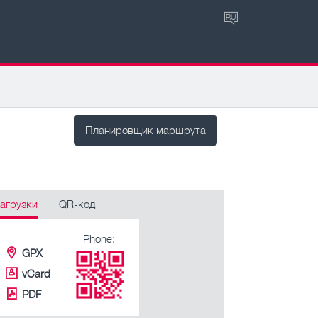
RU
Планировщик маршрута
агрузки
QR-код
Phone:
GPX
vCard
PDF