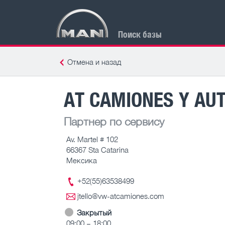
Поиск базы
Отмена и назад
AT CAMIONES Y AU
Партнер по сервису
Av. Martel # 102
66367 Sta Catarina
Мексика
+52(55)63538499
jtello@vw-atcamiones.com
Закрытый
09:00 – 18:00