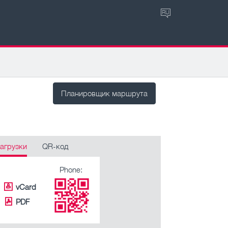
RU
Планировщик маршрута
агрузки
QR-код
Phone:
vCard
PDF