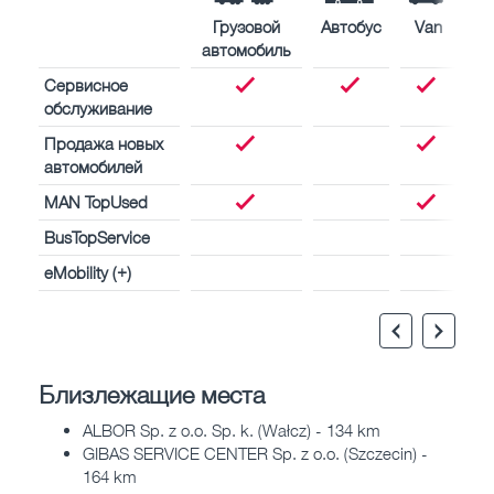
Грузовой
Автобус
Van
автомобиль
Сервисное
обслуживание
Продажа новых
автомобилей
MAN TopUsed
BusTopService
eMobility (+)
Близлежащие места
ALBOR Sp. z o.o. Sp. k. (Wałcz) - 134 km
GIBAS SERVICE CENTER Sp. z o.o. (Szczecin) -
164 km