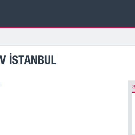
V İSTANBUL
l
З