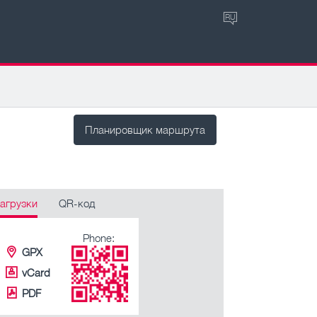
RU
Планировщик маршрута
агрузки
QR-код
Phone:
GPX
vCard
PDF