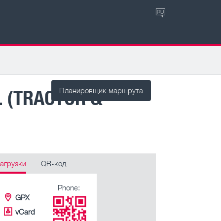
RU
 (TRACTOR &
Планировщик маршрута
агрузки
QR-код
Phone:
GPX
vCard