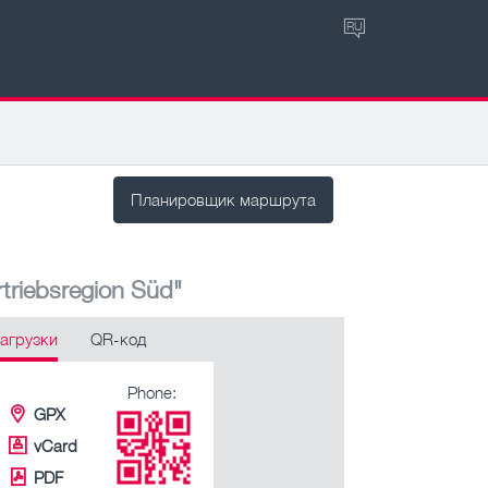
RU
Планировщик маршрута
triebsregion Süd"
агрузки
QR-код
Phone:
GPX
vCard
PDF