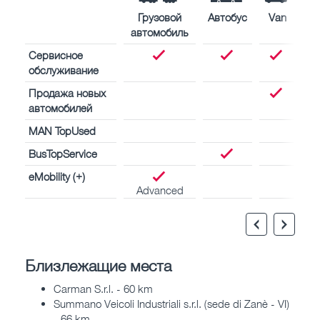
Грузовой
Автобус
Van
автомобиль
Сервисное
обслуживание
Продажа новых
автомобилей
MAN TopUsed
BusTopService
eMobility (+)
Advanced
Близлежащие места
Carman S.r.l. - 60 km
Summano Veicoli Industriali s.r.l. (sede di Zanè - VI)
- 66 km