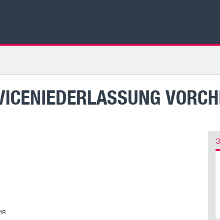
VICENIEDERLASSUNG VORC
З
ия