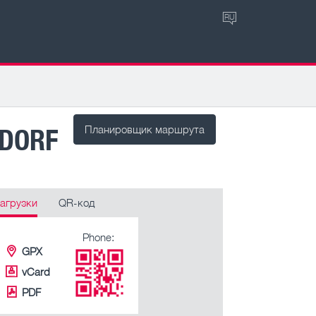
RU
HDORF
Планировщик маршрута
агрузки
QR-код
Phone:
GPX
vCard
PDF