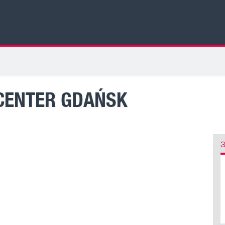
CENTER GDAŃSK
З