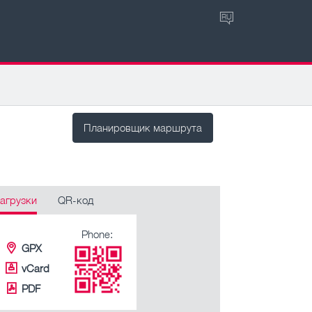
RU
Планировщик маршрута
агрузки
QR-код
Phone:
GPX
vCard
PDF