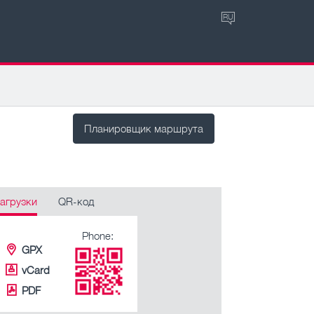
RU
Планировщик маршрута
агрузки
QR-код
Phone:
GPX
vCard
PDF