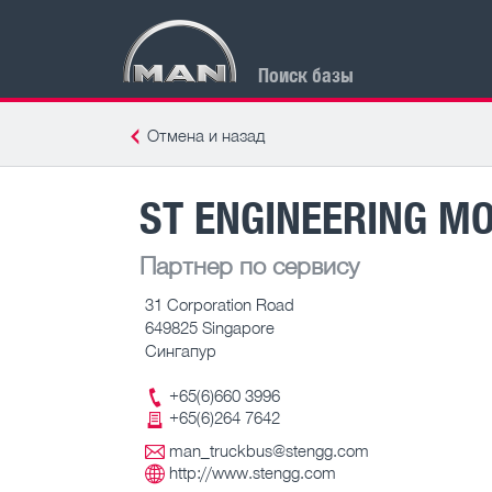
Поиск базы
Отмена и назад
ST ENGINEERING MO
Партнер по сервису
31 Corporation Road
649825 Singapore
Сингапур
+65(6)660 3996
+65(6)264 7642
man_truckbus@stengg.com
http://www.stengg.com