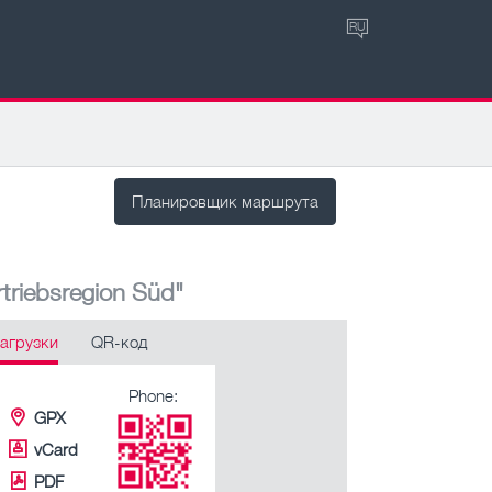
RU
Планировщик маршрута
triebsregion Süd"
агрузки
QR-код
Phone:
GPX
vCard
PDF