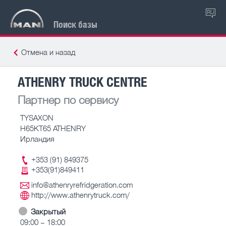
RU
Поиск базы
Отмена и назад
ATHENRY TRUCK CENTRE
Партнер по сервису
TYSAXON
H65KT65 ATHENRY
Ирландия
+353 (91) 849375
+353(91)849411
info@athenryrefridgeration.com
http://www.athenrytruck.com/
Закрытый
09:00 – 18:00