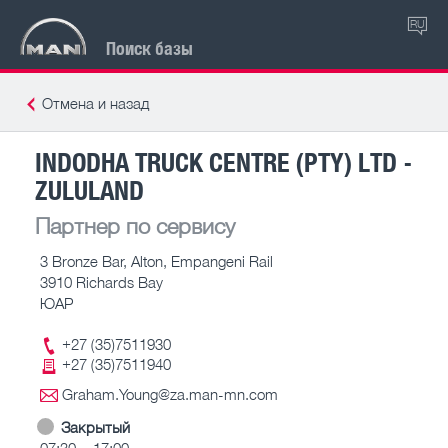
RU
Поиск базы
Отмена и назад
INDODHA TRUCK CENTRE (PTY) LTD -
ZULULAND
Партнер по сервису
3 Bronze Bar, Alton, Empangeni Rail
3910 Richards Bay
ЮАР
+27 (35)7511930
+27 (35)7511940
Graham.Young@za.man-mn.com
Закрытый
07:30 – 17:00