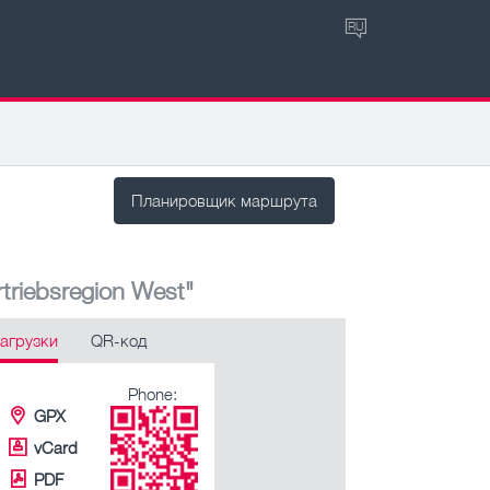
RU
Планировщик маршрута
triebsregion West"
агрузки
QR-код
Phone:
GPX
vCard
PDF