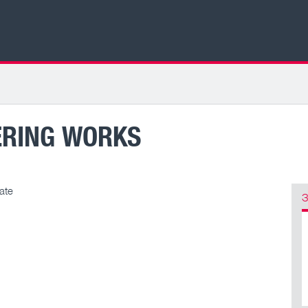
ERING WORKS
ate
З