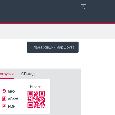
RU
Планировщик маршрута
агрузки
QR-код
Phone:
GPX
vCard
PDF