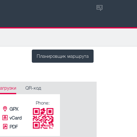
RU
Планировщик маршрута
агрузки
QR-код
Phone:
GPX
vCard
PDF