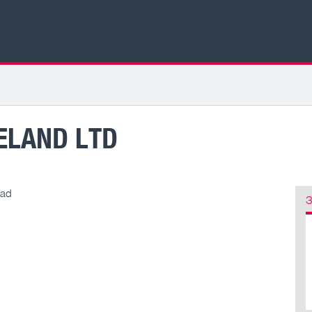
ELAND LTD
oad
З