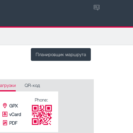
RU
Планировщик маршрута
агрузки
QR-код
Phone:
GPX
vCard
PDF