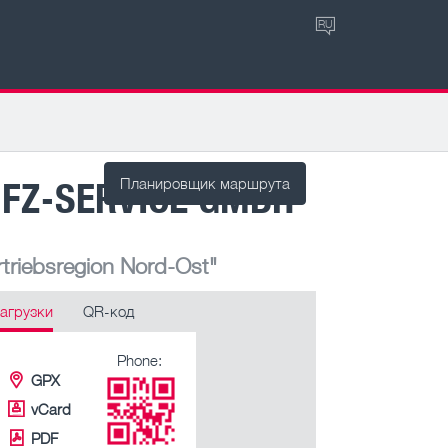
RU
FZ-SERVICE GMBH
Планировщик маршрута
triebsregion Nord-Ost"
агрузки
QR-код
Phone:
GPX
vCard
PDF