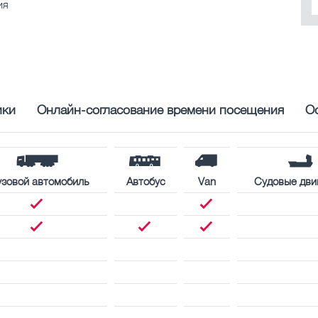
ия
ики
Онлайн-согласование времени посещения
О
узовой автомобиль
Автобус
Van
Судовые дви