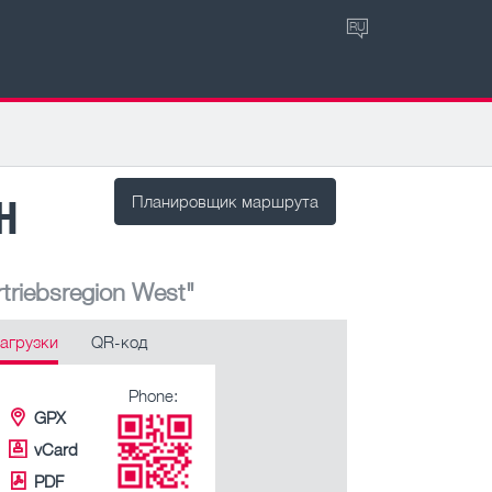
RU
H
Планировщик маршрута
triebsregion West"
агрузки
QR-код
Phone:
GPX
vCard
PDF