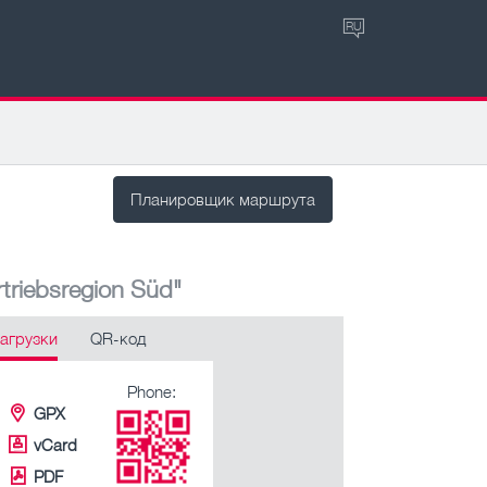
RU
Планировщик маршрута
triebsregion Süd"
агрузки
QR-код
Phone:
GPX
vCard
PDF