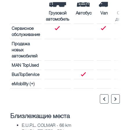
Грузовой
Автобус
Van
Судов
автомобиль
двигат
Сервисное
обслуживание
Продажа
новых
автомобилей
MAN TopUsed
BusTopService
eMobility (+)
Близлежащие места
E.U.P.L. COLMAR - 66 km