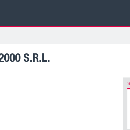
000 S.R.L.
З