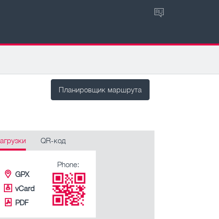
RU
Планировщик маршрута
агрузки
QR-код
Phone:
GPX
vCard
PDF