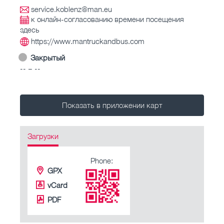
service.koblenz@man.eu
к онлайн-согласованию времени посещения
здесь
https://www.mantruckandbus.com
Закрытый
-- – --
Показать в приложении карт
Загрузки
Phone:
GPX
vCard
PDF